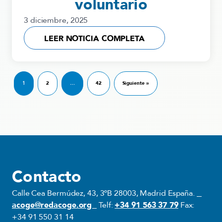
voluntario
3 diciembre, 2025
LEER NOTICIA COMPLETA
1
2
…
42
Siguiente »
Contacto
Calle Cea Bermúdez, 43, 3ºB 28003, Madrid España.
acoge@redacoge.org
Telf:
+34 91 563 37 79
Fax:
+34 91 550 31 14