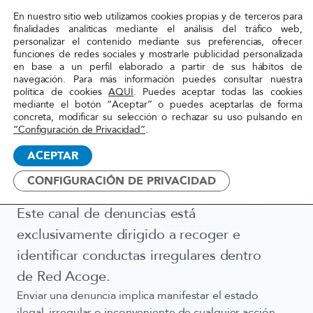
En nuestro sitio web utilizamos cookies propias y de terceros para
Red
finalidades analíticas mediante el análisis del tráfico web,
personalizar el contenido mediante sus preferencias, ofrecer
Acoge
funciones de redes sociales y mostrarle publicidad personalizada
en base a un perfil elaborado a partir de sus hábitos de
navegación. Para más información puedes consultar nuestra
Inicio
»
Transparencia
»
Canal de denuncia
política de cookies
AQUÍ
. Puedes aceptar todas las cookies
mediante el botón “Aceptar” o puedes aceptarlas de forma
concreta, modificar su selección o rechazar su uso pulsando en
“Configuración de Privacidad”
.
ACEPTAR
Canal de denuncias
CONFIGURACIÓN DE PRIVACIDAD
Este canal de denuncias está
exclusivamente dirigido a recoger e
identificar conductas irregulares dentro
de Red Acoge.
Enviar una denuncia implica manifestar el estado
ilegal, irregular o inconveniente de cualquier acción