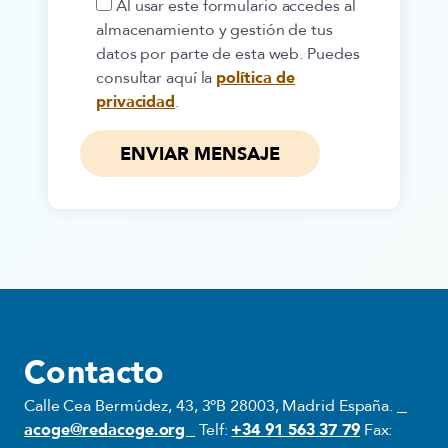
Al usar este formulario accedes al
almacenamiento y gestión de tus
datos por parte de esta web. Puedes
consultar aquí la
política de
privacidad
.
Contacto
Calle Cea Bermúdez, 43, 3ºB 28003, Madrid España.
acoge@redacoge.org
Telf:
+34 91 563 37 79
Fax: