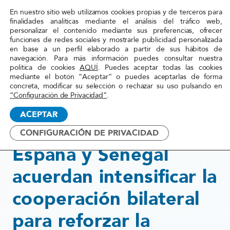
En nuestro sitio web utilizamos cookies propias y de terceros para
Red
finalidades analíticas mediante el análisis del tráfico web,
personalizar el contenido mediante sus preferencias, ofrecer
Acoge
funciones de redes sociales y mostrarle publicidad personalizada
en base a un perfil elaborado a partir de sus hábitos de
navegación. Para más información puedes consultar nuestra
Inicio
»
Actualidad
»
España y Senegal acuerdan
política de cookies
AQUÍ
. Puedes aceptar todas las cookies
mediante el botón “Aceptar” o puedes aceptarlas de forma
intensificar la cooperación
concreta, modificar su selección o rechazar su uso pulsando en
bilateral para reforzar la
“Configuración de Privacidad”
.
gestión de ...
ACEPTAR
CONFIGURACIÓN DE PRIVACIDAD
21 julio, 2017
España y Senegal
acuerdan intensificar la
cooperación bilateral
para reforzar la