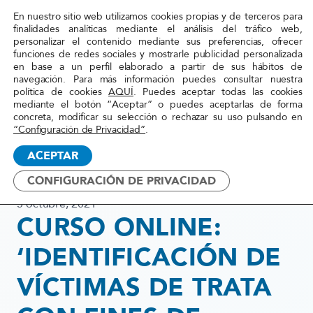
En nuestro sitio web utilizamos cookies propias y de terceros para
Red
finalidades analíticas mediante el análisis del tráfico web,
personalizar el contenido mediante sus preferencias, ofrecer
Acoge
funciones de redes sociales y mostrarle publicidad personalizada
en base a un perfil elaborado a partir de sus hábitos de
navegación. Para más información puedes consultar nuestra
Inicio
»
Actualidad
»
CURSO ONLINE:
política de cookies
AQUÍ
. Puedes aceptar todas las cookies
mediante el botón “Aceptar” o puedes aceptarlas de forma
‘IDENTIFICACIÓN DE
concreta, modificar su selección o rechazar su uso pulsando en
VÍCTIMAS DE TRATA CON
“Configuración de Privacidad”
.
FINES DE EXPLOTACIÓN
ACEPTAR
SEXUAL’
CONFIGURACIÓN DE PRIVACIDAD
5 octubre, 2021
CURSO ONLINE:
‘IDENTIFICACIÓN DE
VÍCTIMAS DE TRATA