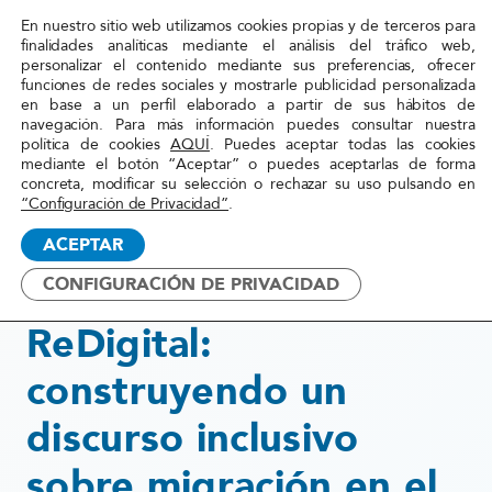
En nuestro sitio web utilizamos cookies propias y de terceros para
Red
finalidades analíticas mediante el análisis del tráfico web,
personalizar el contenido mediante sus preferencias, ofrecer
Acoge
funciones de redes sociales y mostrarle publicidad personalizada
en base a un perfil elaborado a partir de sus hábitos de
navegación. Para más información puedes consultar nuestra
Inicio
»
Transformación
»
ReDigital: construyendo
política de cookies
AQUÍ
. Puedes aceptar todas las cookies
mediante el botón “Aceptar” o puedes aceptarlas de forma
un discurso inclusivo
concreta, modificar su selección o rechazar su uso pulsando en
sobre migración en el
“Configuración de Privacidad”
.
entorno digital
ACEPTAR
CONFIGURACIÓN DE PRIVACIDAD
2025
ReDigital:
construyendo un
discurso inclusivo
sobre migración en el