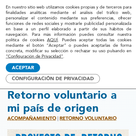
En nuestro sitio web utilizamos cookies propias y de terceros para
Red
finalidades analíticas mediante el análisis del tráfico web,
personalizar el contenido mediante sus preferencias, ofrecer
Acoge
funciones de redes sociales y mostrarle publicidad personalizada
en base a un perfil elaborado a partir de sus hábitos de
navegación. Para más información puedes consultar nuestra
Inicio
»
Acompañamiento
»
Retorno
»
Retorno
política de cookies
AQUÍ
. Puedes aceptar todas las cookies
mediante el botón “Aceptar” o puedes aceptarlas de forma
Voluntario
voluntario
concreta, modificar su selección o rechazar su uso pulsando en
al país de
“Configuración de Privacidad”
.
origen
ACEPTAR
CONFIGURACIÓN DE PRIVACIDAD
2025
Retorno voluntario a
mi país de origen
ACOMPAÑAMIENTO
|
RETORNO VOLUNTARIO