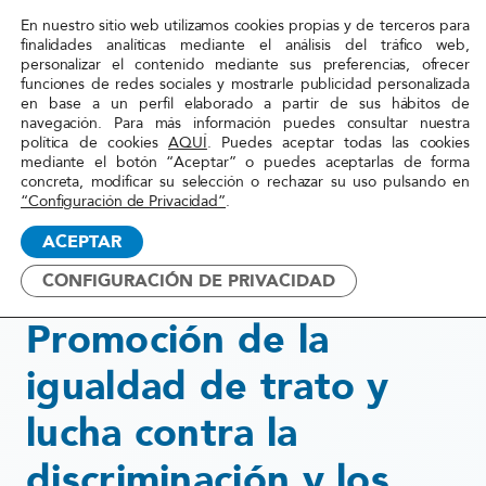
En nuestro sitio web utilizamos cookies propias y de terceros para
Red
finalidades analíticas mediante el análisis del tráfico web,
personalizar el contenido mediante sus preferencias, ofrecer
Acoge
funciones de redes sociales y mostrarle publicidad personalizada
en base a un perfil elaborado a partir de sus hábitos de
navegación. Para más información puedes consultar nuestra
Inicio
»
Transformación
»
Igualdad de trato y lucha
política de cookies
AQUÍ
. Puedes aceptar todas las cookies
mediante el botón “Aceptar” o puedes aceptarlas de forma
contra la discriminación y
concreta, modificar su selección o rechazar su uso pulsando en
los discursos y delitos de
“Configuración de Privacidad”
.
odio
ACEPTAR
CONFIGURACIÓN DE PRIVACIDAD
2022
Promoción de la
igualdad de trato y
lucha contra la
discriminación y los