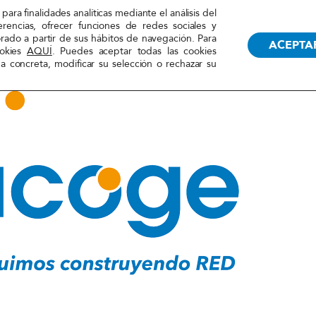
para finalidades analíticas mediante el análisis del
erencias, ofrecer funciones de redes sociales y
orado a partir de sus hábitos de navegación. Para
ACEPTA
ookies
AQUÍ
. Puedes aceptar todas las cookies
 concreta, modificar su selección o rechazar su
d diversa e inclusiva
E: por una soci
e