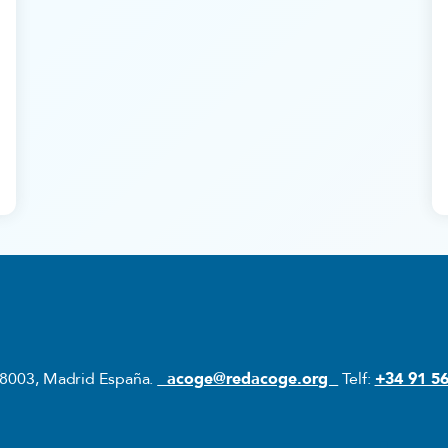
28003, Madrid España.
acoge@redacoge.org
Telf:
+34 91 56