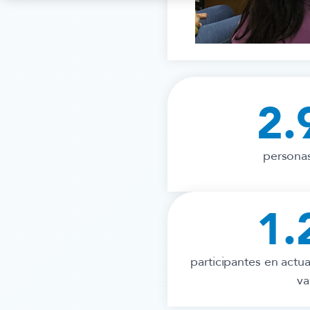
2.
persona
1.
participantes en act
va