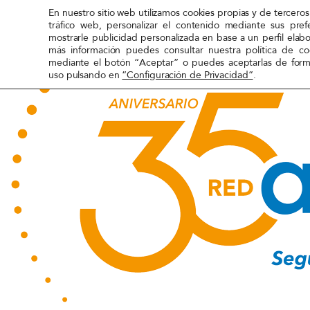
Transparencia
Recursos
Campañas
Contacto
En nuestro sitio web utilizamos cookies propias y de terceros 
tráfico web, personalizar el contenido mediante sus pref
mostrarle publicidad personalizada en base a un perfil elab
más información puedes consultar nuestra política de c
mediante el botón “Aceptar” o puedes aceptarlas de forma
Inicio
»
Transformación
»
Convive: Por una socieda
uso pulsando en
“Configuración de Privacidad”
.
2022
CONVIV
diversa
Red
Acog
TRANSFORMACIÓN