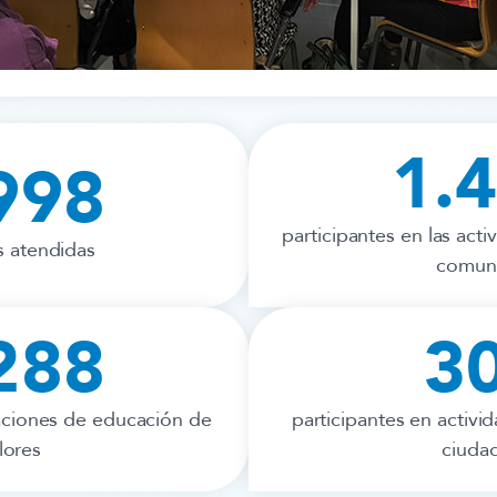
1.
998
participantes en las act
s atendidas
comuni
288
3
uaciones de educación de
participantes en activi
lores
ciuda