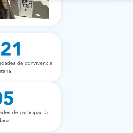
421
ividades de convivencia
taria
05
dades de participación
dana