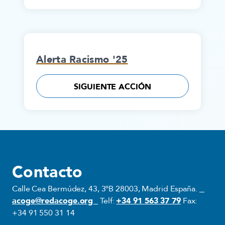
Alerta Racismo '25
SIGUIENTE ACCIÓN
Contacto
Calle Cea Bermúdez, 43, 3ºB 28003, Madrid España.
acoge@redacoge.org
Telf:
+34 91 563 37 79
Fax:
+34 91 550 31 14