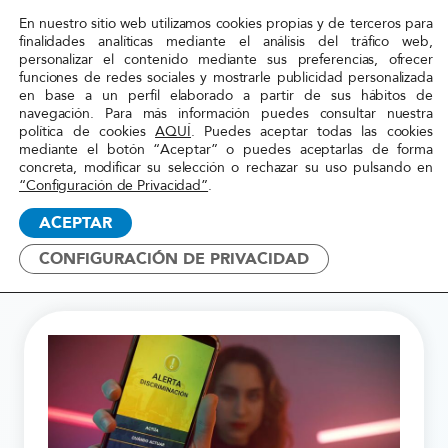
En nuestro sitio web utilizamos cookies propias y de terceros para
Red
finalidades analíticas mediante el análisis del tráfico web,
personalizar el contenido mediante sus preferencias, ofrecer
Acoge
funciones de redes sociales y mostrarle publicidad personalizada
en base a un perfil elaborado a partir de sus hábitos de
navegación. Para más información puedes consultar nuestra
Inicio
»
Acompañamiento
»
Alerta Racismo '25
política de cookies
AQUÍ
. Puedes aceptar todas las cookies
mediante el botón “Aceptar” o puedes aceptarlas de forma
concreta, modificar su selección o rechazar su uso pulsando en
“Configuración de Privacidad”
.
2025
ACEPTAR
Alerta Racismo
CONFIGURACIÓN DE PRIVACIDAD
ACOMPAÑAMIENTO