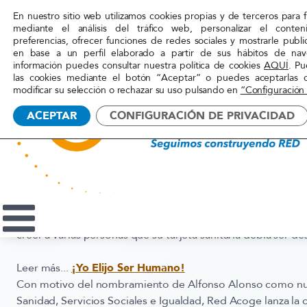
En nuestro sitio web utilizamos cookies propias y de terceros para fi
mediante el análisis del tráfico web, personalizar el conte
preferencias, ofrecer funciones de redes sociales y mostrarle publi
en base a un perfil elaborado a partir de sus hábitos de nav
Inicio
»
Actualidad
»
¡Yo Elijo Ser Humano!
información puedes consultar nuestra política de cookies
AQUÍ
. Pu
las cookies mediante el botón “Aceptar” o puedes aceptarlas 
modificar su selección o rechazar su uso pulsando en
“Configuración
Red
3 diciembre, 2014
ACEPTAR
CONFIGURACIÓN DE PRIVACIDAD
¡Yo Elijo Ser Humano!
Acoge
Archivo
Red Acoge lanza una campaña para exigir al nuevo minis
derogue el RDL 16/2012. La ONG apela a toda la población
que la exclusión sanitaria que afecta a más de 800.000 pers
indiferente. Red Acoge ha realizado una simulación en una
creer a varias personas que su tarjeta sanitaria debía ser de
Leer más...
¡Yo Elijo Ser Humano!
Con motivo del nombramiento de Alfonso Alonso como nu
Sanidad, Servicios Sociales e Igualdad, Red Acoge lanza l