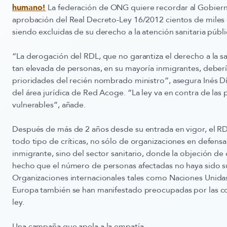
humano!
La federación de ONG quiere recordar al Gobier
aprobación del Real Decreto-Ley 16/2012 cientos de miles
siendo excluidas de su derecho a la atención sanitaria públi
“La derogación del RDL, que no garantiza el derecho a la s
tan elevada de personas, en su mayoría inmigrantes, deberí
prioridades del recién nombrado ministro”, asegura
Inés D
del área jurídica de Red Acoge. “La ley va en contra de las
vulnerables”, añade.
Después de más de 2 años desde su entrada en vigor, el R
todo tipo de críticas, no sólo de organizaciones en defensa
inmigrante, sino del sector sanitario, donde la objeción de
hecho que el número de personas afectadas no haya sido s
Organizaciones internacionales tales como Naciones Unidas
Europa también se han manifestado preocupadas por las co
ley.
Una campaña que apela a la empatía