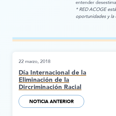
entender desestimad
* RED ACOGE está c
oportunidades y la 
22 marzo, 2018
Día Internacional de la
Eliminación de la
Dircriminación Racial
NOTICIA ANTERIOR