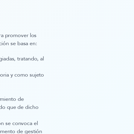
ra promover los
ción se basa en:
iadas, tratando, al
.
toria y como sujeto
imiento de
odo que de dicho
ón se convoca el
tamento de gestión