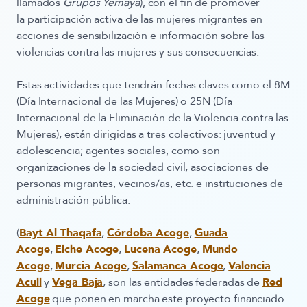
llamados
Grupos Yemayá
), con el fin de promover
la
participación activa de las mujeres migrantes en
acciones de sensibilización e información sobre las
violencias contra las mujeres y sus consecuencias
.
Estas actividades que tendrán fechas claves como el 8M
(Día Internacional de las Mujeres) o 25N (Día
Internacional de la Eliminación de la Violencia contra las
Mujeres), están dirigidas a tres colectivos: juventud y
adolescencia; agentes sociales, como son
organizaciones de la sociedad civil, asociaciones de
personas migrantes, vecinos/as, etc. e instituciones de
administración pública.
(
Bayt Al Thaqafa
,
Córdoba Acoge
,
Guada
Acoge
,
Elche Acoge
,
Lucena Acoge
,
Mundo
Acoge
,
Murcia Acoge
,
Salamanca Acoge
,
Valencia
Acull
y
Vega Baja
, son las entidades federadas de
Red
Acoge
que ponen en marcha este proyecto financiado