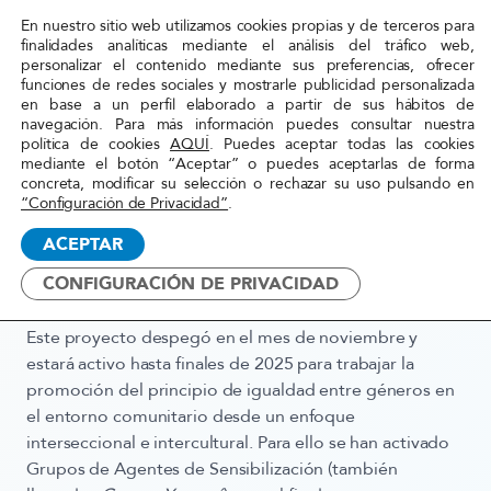
En nuestro sitio web utilizamos cookies propias y de terceros para
Red
finalidades analíticas mediante el análisis del tráfico web,
personalizar el contenido mediante sus preferencias, ofrecer
Acoge
funciones de redes sociales y mostrarle publicidad personalizada
Yemayá, diosa del mar y la maternidad en la mitología
en base a un perfil elaborado a partir de sus hábitos de
navegación. Para más información puedes consultar nuestra
africana, es la madre de todos los orishas (deidades) y
política de cookies
AQUÍ
. Puedes aceptar todas las cookies
es representada como una figura maternal fuerte y
mediante el botón “Aceptar” o puedes aceptarlas de forma
protectora. Bajo el nombre de esta diosa nacen los
concreta, modificar su selección o rechazar su uso pulsando en
“Configuración de Privacidad”
.
Grupos Yemayá, para reflejar su fortaleza y cómo a
través de la capacitación y el empoderamiento
ACEPTAR
fomentamos espacios de transformación, de cuidado y
CONFIGURACIÓN DE PRIVACIDAD
concienciación social.
Este proyecto despegó en el mes de noviembre y
estará activo hasta finales de 2025 para trabajar la
promoción del principio de igualdad entre géneros en
el entorno comunitario desde un enfoque
interseccional e intercultural. Para ello se han activado
Grupos de Agentes de Sensibilización (también