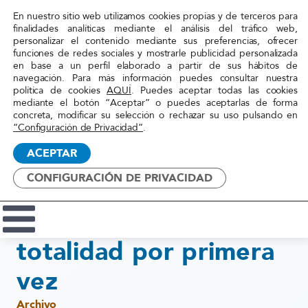
En nuestro sitio web utilizamos cookies propias y de terceros para
finalidades analíticas mediante el análisis del tráfico web,
personalizar el contenido mediante sus preferencias, ofrecer
funciones de redes sociales y mostrarle publicidad personalizada
Inicio
»
Actualidad
»
'Su coraje, nuestro
en base a un perfil elaborado a partir de sus hábitos de
navegación. Para más información puedes consultar nuestra
compromiso' se expone en su
política de cookies
AQUÍ
. Puedes aceptar todas las cookies
totalidad por primera vez
mediante el botón “Aceptar” o puedes aceptarlas de forma
Red
concreta, modificar su selección o rechazar su uso pulsando en
Acoge
“Configuración de Privacidad”
.
17 febrero, 2015
ACEPTAR
'Su coraje, nuestro
CONFIGURACIÓN DE PRIVACIDAD
compromiso' se
expone en su
totalidad por primera
vez
Archivo