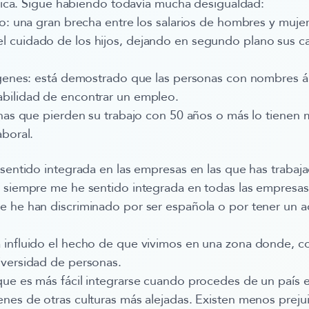
dílica. Sigue habiendo todavía mucha desigualdad:
: una gran brecha entre los salarios de hombres y muje
 cuidado de los hijos, dejando en segundo plano sus ca
enes: está demostrado que las personas con nombres á
bilidad de encontrar un empleo.
s que pierden su trabajo con 50 años o más lo tienen mu
aboral.
 sentido integrada en las empresas en las que has trabaj
e siempre me he sentido integrada en todas las empresa
 he han discriminado por ser española o por tener un ac
 influido el hecho de que vivimos en una zona donde, 
iversidad de personas.
que es más fácil integrarse cuando procedes de un país
nes de otras culturas más alejadas. Existen menos preju