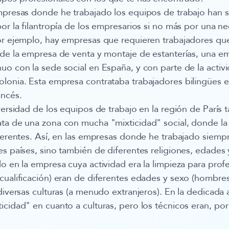
empresas donde he trabajado los equipos de trabajo han 
or la filantropía de los empresarios si no más por una ne
or ejemplo, hay empresas que requieren trabajadores qu
 de la empresa de venta y montaje de estanterías, una 
uo con la sede social en España, y con parte de la acti
lonia. Esta empresa contrataba trabajadores bilingües 
ancés.
iversidad de los equipos de trabajo en la región de París
ata de una zona con mucha "mixticidad" social, donde l
iferentes. Así, en las empresas donde he trabajado siemp
es países, sino también de diferentes religiones, edades 
lo en la empresa cuya actividad era la limpieza para profe
cualificación) eran de diferentes edades y sexo (hombre
diversas culturas (a menudo extranjeros). En la dedicada a
icidad" en cuanto a culturas, pero los técnicos eran, por