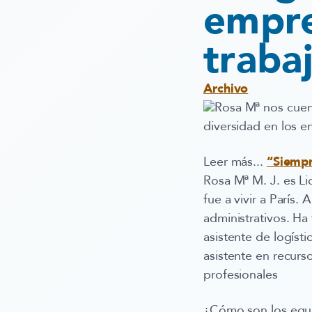
empre
traba
Archivo
Rosa Mª nos cuent
diversidad en los e
Leer más...
“Siempr
Rosa Mª M. J. es Li
fue a vivir a París
administrativos. Ha
asistente de logíst
asistente en recur
profesionales
¿Cómo son los equi