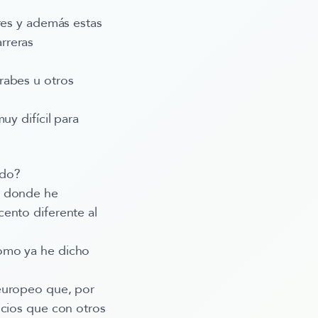
res y además estas
rreras
rabes u otros
y difícil para
ado?
s donde he
ento diferente al
como ya he dicho
 europeo que, por
icios que con otros