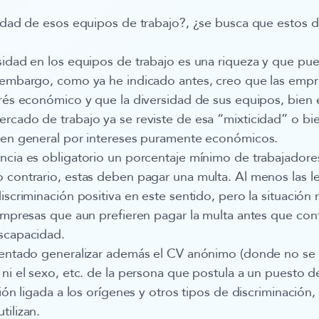
sidad de esos equipos de trabajo?, ¿se busca que estos d
sidad en los equipos de trabajo es una riqueza y que p
n embargo, como ya he indicado antes, creo que las emp
erés económico y que la diversidad de sus equipos, bien e
rcado de trabajo ya se reviste de esa “mixticidad” o bie
s en general por intereses puramente económicos.
ncia es obligatorio un porcentaje mínimo de trabajadore
 contrario, estas deben pagar una multa. Al menos las l
iscriminación positiva en este sentido, pero la situación
 empresas que aun prefieren pagar la multa antes que cont
iscapacidad.
tentado generalizar además el CV anónimo (donde no se i
 ni el sexo, etc. de la persona que postula a un puesto de
ción ligada a los orígenes y otros tipos de discriminación,
tilizan.