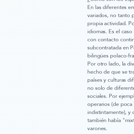
En las diferentes 
variados, no tanto p
propia actividad. P
idiomas. Es el caso
con contacto contin
subcontratada en Po
bilingües polaco-fr
Por otro lado, la d
hecho de que se tr
países y culturas d
no solo de diferent
sociales. Por ejemp
operarios (de poca 
indistintamente), y 
también había "mixt
varones.