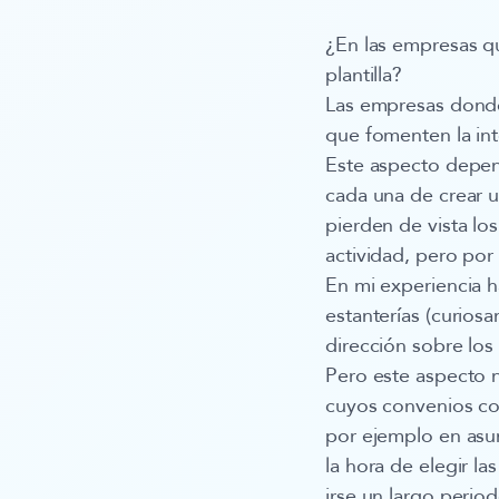
¿En las empresas qu
plantilla?
Las empresas donde 
que fomenten la int
Este aspecto depend
cada una de crear 
pierden de vista lo
actividad, pero por
En mi experiencia h
estanterías (curios
dirección sobre los
Pero este aspecto n
cuyos convenios co
por ejemplo en asu
la hora de elegir l
irse un largo period