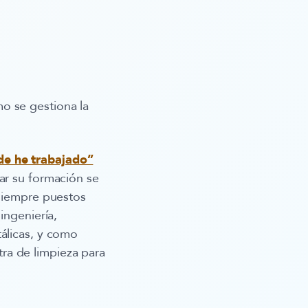
mo se gestiona la
de he trabajado”
ar su formación se
 siempre puestos
 ingeniería,
tálicas, y como
ra de limpieza para