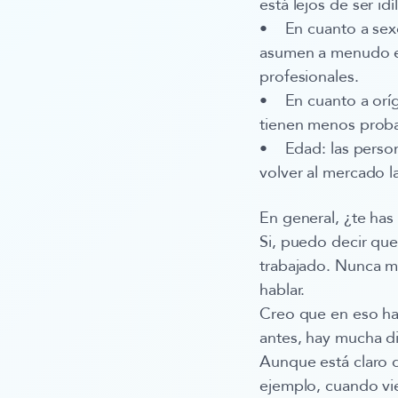
está lejos de ser i
• En cuanto a sexo
asumen a menudo el
profesionales.
• En cuanto a oríg
tienen menos proba
• Edad: las persona
volver al mercado l
En general, ¿te has
Si, puedo decir qu
trabajado. Nunca me
hablar.
Creo que en eso ha
antes, hay mucha d
Aunque está claro 
ejemplo, cuando vie