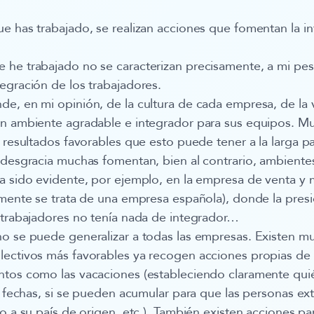
e has trabajado, se realizan acciones que fomentan la in
he trabajado no se caracterizan precisamente, a mi pesa
egración de los trabajadores.
e, en mi opinión, de la cultura de cada empresa, de la
un ambiente agradable e integrador para sus equipos. 
s resultados favorables que esto puede tener a la larga pa
 desgracia muchas fomentan, bien al contrario, ambientes
a sido evidente, por ejemplo, en la empresa de venta y
amente se trata de una empresa española), donde la presi
 trabajadores no tenía nada de integrador…
o se puede generalizar a todas las empresas. Existen m
lectivos más favorables ya recogen acciones propias de
ntos como las vacaciones (estableciendo claramente quié
as fechas, si se pueden acumular para que las personas ex
o a su país de origen, etc.). También existen acciones para