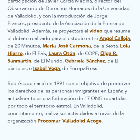
participación de Javier García Medina, director del
Observatorio de Derechos Humanos de la Universidad
de Valladolid, y con la introducción de Jorge
Francés, presidente de la Asociación de la Prensa de
Valladolid. Además, se proyectará el
vídeo
que resume
el debate realizado para el estudio entre
Ángel Calleja
,
de 20 Minutos,
María José Carmona
, de la Sexta,
Lola
Hierro
, de El País,
Laura Otón
, de COPE,
Olga R.
Sanmartín
, de El Mundo,
Gabriela Sánchez
, de El
diario.es, e
Isabel Vega
, de EuropaPress.
Red Acoge nació en 1991 con el objetivo de promover
los derechos de las personas inmigrantes en España y
actualmente es una federación de 17 ONG repartidas
por todo el territorio estatal. En Valladolid,
concretamente, realiza sus actividades a través de la
organización
Procomar Valladolid Acoge
.