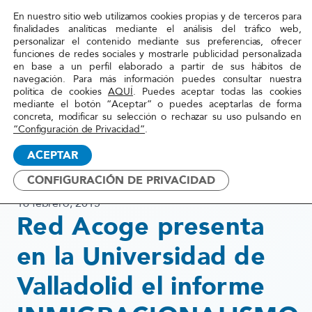
En nuestro sitio web utilizamos cookies propias y de terceros para
Red
finalidades analíticas mediante el análisis del tráfico web,
personalizar el contenido mediante sus preferencias, ofrecer
Acoge
funciones de redes sociales y mostrarle publicidad personalizada
en base a un perfil elaborado a partir de sus hábitos de
navegación. Para más información puedes consultar nuestra
Inicio
»
Actualidad
»
Red Acoge presenta en la
política de cookies
AQUÍ
. Puedes aceptar todas las cookies
mediante el botón “Aceptar” o puedes aceptarlas de forma
Universidad de Valladolid el
concreta, modificar su selección o rechazar su uso pulsando en
informe
“Configuración de Privacidad”
.
INMIGRACIONALISMO para
ACEPTAR
extender ...
CONFIGURACIÓN DE PRIVACIDAD
16 febrero, 2015
Red Acoge presenta
en la Universidad de
Valladolid el informe