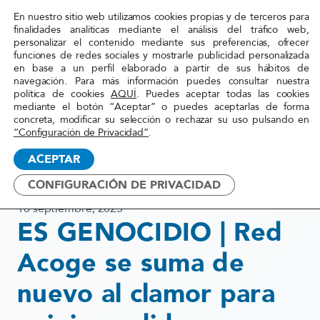
En nuestro sitio web utilizamos cookies propias y de terceros para
Red
finalidades analíticas mediante el análisis del tráfico web,
personalizar el contenido mediante sus preferencias, ofrecer
Acoge
funciones de redes sociales y mostrarle publicidad personalizada
en base a un perfil elaborado a partir de sus hábitos de
navegación. Para más información puedes consultar nuestra
Inicio
»
Actualidad
»
ES GENOCIDIO | Red Acoge se
política de cookies
AQUÍ
. Puedes aceptar todas las cookies
mediante el botón “Aceptar” o puedes aceptarlas de forma
suma de nuevo al clamor para
concreta, modificar su selección o rechazar su uso pulsando en
exigir medidas urgentes que
“Configuración de Privacidad”
.
pongan fin al genocidio contra
ACEPTAR
el pueblo palestino
CONFIGURACIÓN DE PRIVACIDAD
18 septiembre, 2025
ES GENOCIDIO | Red
Acoge se suma de
nuevo al clamor para