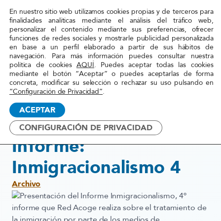
En nuestro sitio web utilizamos cookies propias y de terceros para
Red
finalidades analíticas mediante el análisis del tráfico web,
personalizar el contenido mediante sus preferencias, ofrecer
Acoge
funciones de redes sociales y mostrarle publicidad personalizada
en base a un perfil elaborado a partir de sus hábitos de
navegación. Para más información puedes consultar nuestra
Inicio
»
Actualidad
»
Presentación del Informe:
política de cookies
AQUÍ
. Puedes aceptar todas las cookies
mediante el botón “Aceptar” o puedes aceptarlas de forma
Inmigracionalismo 4
concreta, modificar su selección o rechazar su uso pulsando en
“Configuración de Privacidad”
.
15 diciembre, 2016
ACEPTAR
Presentación del
CONFIGURACIÓN DE PRIVACIDAD
Informe:
Inmigracionalismo 4
Archivo
Presentación del Informe
Inmigracionalismo
,
4º
informe que Red Acoge realiza sobre el tratamiento de
la inmigración
por parte de los medios de