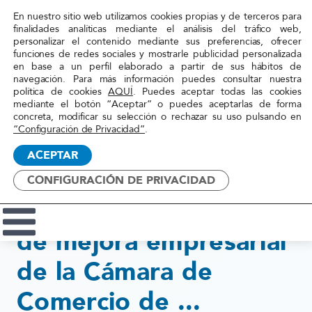
En nuestro sitio web utilizamos cookies propias y de terceros para
finalidades analíticas mediante el análisis del tráfico web,
personalizar el contenido mediante sus preferencias, ofrecer
funciones de redes sociales y mostrarle publicidad personalizada
Inicio
»
Actualidad
»
Participamos en la octava
en base a un perfil elaborado a partir de sus hábitos de
navegación. Para más información puedes consultar nuestra
edición del plan de mejora
política de cookies
AQUÍ
. Puedes aceptar todas las cookies
empresarial de la Cámara de
mediante el botón “Aceptar” o puedes aceptarlas de forma
Red
Comercio de ...
concreta, modificar su selección o rechazar su uso pulsando en
Acoge
“Configuración de Privacidad”
.
ACEPTAR
19 junio, 2015
Participamos en la
CONFIGURACIÓN DE PRIVACIDAD
octava edición del plan
de mejora empresarial
de la Cámara de
Comercio de ...