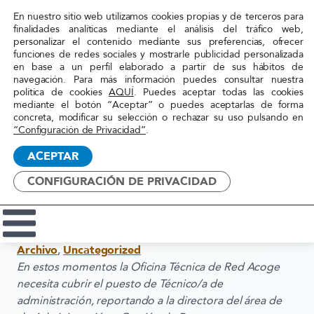
En nuestro sitio web utilizamos cookies propias y de terceros para
finalidades analíticas mediante el análisis del tráfico web,
personalizar el contenido mediante sus preferencias, ofrecer
funciones de redes sociales y mostrarle publicidad personalizada
Inicio
»
Actualidad
»
OFERTA DE EMPLEO:
en base a un perfil elaborado a partir de sus hábitos de
navegación. Para más información puedes consultar nuestra
TÉCNICO/A DE
política de cookies
AQUÍ
. Puedes aceptar todas las cookies
ADMINISTRACIÓN
mediante el botón “Aceptar” o puedes aceptarlas de forma
Red
concreta, modificar su selección o rechazar su uso pulsando en
Acoge
“Configuración de Privacidad”
.
25 mayo, 2022
ACEPTAR
OFERTA DE EMPLEO:
CONFIGURACIÓN DE PRIVACIDAD
TÉCNICO/A DE
ADMINISTRACIÓN
Archivo
,
Uncategorized
En estos momentos la Oficina Técnica de Red Acoge
necesita cubrir el puesto de Técnico/a de
administración, reportando a la directora del área de