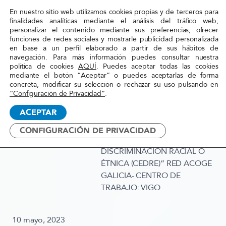
En nuestro sitio web utilizamos cookies propias y de terceros para
Red
finalidades analíticas mediante el análisis del tráfico web,
personalizar el contenido mediante sus preferencias, ofrecer
Acoge
funciones de redes sociales y mostrarle publicidad personalizada
en base a un perfil elaborado a partir de sus hábitos de
navegación. Para más información puedes consultar nuestra
Inicio
»
Actualidad
»
OFERTA DE EMPLEO:
política de cookies
AQUÍ
. Puedes aceptar todas las cookies
mediante el botón “Aceptar” o puedes aceptarlas de forma
“TÉCNICO/A DE
concreta, modificar su selección o rechazar su uso pulsando en
ACOMPAÑAMIENTO PARA EL
“Configuración de Privacidad”
.
SERVICIO DE ASISTENCIA Y
ACEPTAR
ORIENTACIÓN A VÍCTIMAS
DEL CONSEJO PARA LA
CONFIGURACIÓN DE PRIVACIDAD
ELIMINACION DE LA
DISCRIMINACIÓN RACIAL O
ÉTNICA (CEDRE)” RED ACOGE
GALICIA- CENTRO DE
TRABAJO: VIGO
10 mayo, 2023