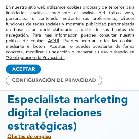
En nuestro sitio web utilizamos cookies propias y de terceros para
Red
finalidades analíticas mediante el análisis del tráfico web,
personalizar el contenido mediante sus preferencias, ofrecer
Acoge
funciones de redes sociales y mostrarle publicidad personalizada
en base a un perfil elaborado a partir de sus hábitos de
navegación. Para más información puedes consultar nuestra
Inicio
»
Actualidad
»
OFERTA DE EMPLEO:
política de cookies
AQUÍ
. Puedes aceptar todas las cookies
mediante el botón “Aceptar” o puedes aceptarlas de forma
Especialista marketing digital
concreta, modificar su selección o rechazar su uso pulsando en
(relaciones estratégicas)
“Configuración de Privacidad”
.
ACEPTAR
5 diciembre, 2024
CONFIGURACIÓN DE PRIVACIDAD
OFERTA DE EMPLEO:
Especialista marketing
digital (relaciones
estratégicas)
Ofertas de empleo