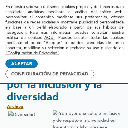
En nuestro sitio web utilizamos cookies propias y de terceros para
Red
finalidades analíticas mediante el análisis del tráfico web,
personalizar el contenido mediante sus preferencias, ofrecer
Acoge
funciones de redes sociales y mostrarle publicidad personalizada
en base a un perfil elaborado a partir de sus hábitos de
navegación. Para más información puedes consultar nuestra
Inicio
»
Actualidad
»
Nueve años apostando por la
política de cookies
AQUÍ
. Puedes aceptar todas las cookies
mediante el botón “Aceptar” o puedes aceptarlas de forma
inclusión y la diversidad
concreta, modificar su selección o rechazar su uso pulsando en
“Configuración de Privacidad”
.
19 mayo, 2016
ACEPTAR
Nueve años apostando
CONFIGURACIÓN DE PRIVACIDAD
por la inclusión y la
diversidad
Archivo
Promover una cultura inclusiva
y de respeto a la diversidad en
los entornos laborales es el