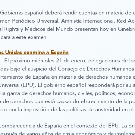
l Gobierno español deberá rendir cuentas en materia d
men Periódico Universal. Amnistía Internacional, Red Ac
l Rights y Médicos del Mundo presentan hoy en Ginebr
cara a este examen
s Unidas examina a España
- El próximo miércoles 21 de enero, delegaciones de l
idas bajo el auspicio del Consejo de Derechos Humanos
ortamiento de España en materia de derechos humanos e
niversal (EPU). El gobierno español responderá por su 
ia gama de derechos humanos, civiles, políticos, económ
ro de derechos que está causando el crecimiento de la po
o por la imposición de las políticas de austeridad en el 
 comparecencia de España en el contexto del EPU. La pri
espués de varios años de crisis económica y de implem