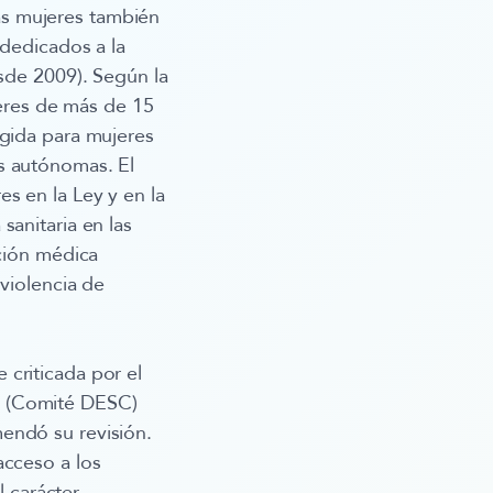
as mujeres también
 dedicados a la
sde 2009). Según la
eres de más de 15
ogida para mujeres
s autónomas. El
s en la Ley y en la
sanitaria en las
nción médica
violencia de
 criticada por el
s (Comité DESC)
endó su revisión.
acceso a los
l carácter