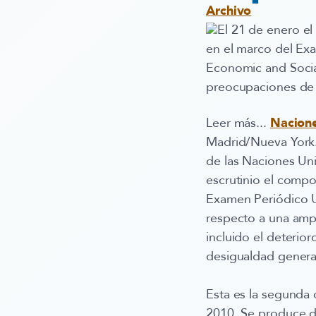
Archivo
El 21 de enero e
en el marco del Exa
Economic and Socia
preocupaciones de 
Leer más...
Nacione
Madrid/Nueva York.
de las Naciones Un
escrutinio el comp
Examen Periódico U
respecto a una ampl
incluido el deterio
desigualdad generad
Esta es la segunda
2010. Se produce d