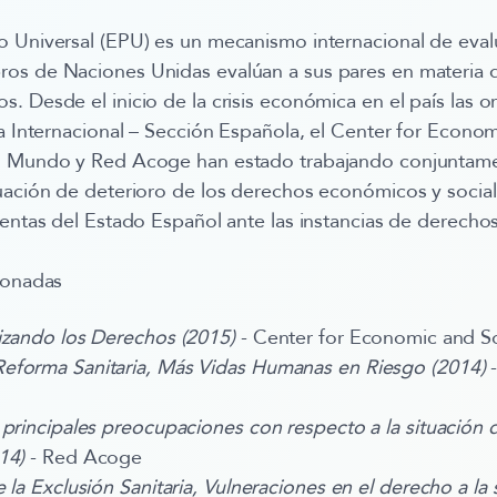
 Universal (EPU) es un mecanismo internacional de evalu
os de Naciones Unidas evalúan a sus pares en materia 
. Desde el inicio de la crisis económica en el país las o
ía Internacional – Sección Española, el Center for Econom
l Mundo y Red Acoge han estado trabajando conjuntame
uación de deterioro de los derechos económicos y social
uentas del Estado Español ante las instancias de derech
ionadas
izando los Derechos (2015)
- Center for Economic and So
eforma Sanitaria, Más Vidas Humanas en Riesgo (2014)
 principales preocupaciones con respecto a la situación 
014)
- Red Acoge
 la Exclusión Sanitaria, Vulneraciones en el derecho a la s