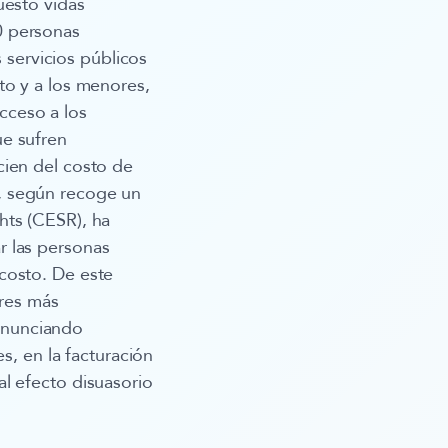
uesto vidas
0 personas
s servicios públicos
to y a los menores,
acceso a los
ue sufren
cien del costo de
, según recoge un
hts (CESR), ha
r las personas
costo. De este
ores más
enunciando
s, en la facturación
l efecto disuasorio