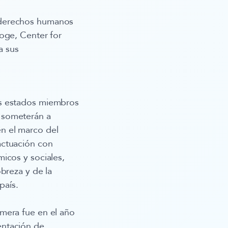
e derechos humanos
oge, Center for
a sus
os estados miembros
 someterán a
n el marco del
actuación con
icos y sociales,
breza y de la
país.
mera fue en el año
entación de