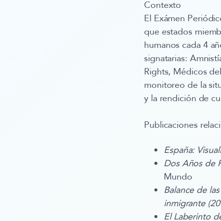
Contexto
El Exámen Periódico
que estados miembr
humanos cada 4 años
signatarias: Amnist
Rights, Médicos de
monitoreo de la sit
y la rendición de c
Publicaciones relac
España: Visual
Dos Años de R
Mundo
Balance de las
inmigrante (2
El Laberinto de