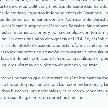
justo de ciertas políticas y medidas de austeridad ha sid
as Relatorías y Expertos Independientes de Naciones Un
os de derechos humanos como el Comisario de Derech
 y el Comité Europeo de Derechos Sociales. Sin embarg
 estas recomendaciones y no ha cumplido con tomar me
ción. En estos dos años de vigencia del RDL 16, el Gobi
álisis del efecto disuasorio que esta reforma sanitaria 
personas migrantes en situación administrativa irregular ni
la salud de esta población; tampoco ha analizado el posi
s mujeres víctimas de violencia de género y de trata.
rechos humanos que se realizará en Ginebra mañana mi
stá haciendo para cumplir con las recomendaciones y las 
hos humanos internacionales y europeos y reorientar sus
luz de sus obligaciones de derechos humanos.