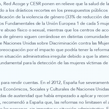
 Red Acoge y CESR ponen en relieve que la salud de l
do a los drásticos recortes en los presupuestos públicos
adicación de la violencia de género (33% de reducción de
s Fundamentales de la Unión Europea 1 de cada 5 muj
e abuso físico o sexual, mientras que los centros de ac
cia de género siguen cerrándose en distintas comunidade
 Naciones Unidas sobre Discriminación contra las Mujere
preocupación por el impacto que podría tener la reforma 
n situación administrativa irregular debido a que la ate
fundamental para la detección de las mujeres víctimas de 
para rendir cuentas.
En el 2012, España fue severamente
 Económicos, Sociales y Culturales de Naciones Unida
idas de austeridad que había empezado a aplicar y recom
, recomendó a España que, las reformas no limitasen el 
e las personas, sin importar su situación administrativa. E