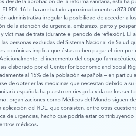
 desde la aprobación de la reforma sanitaria, ésta ha p
 El RDL 16 le ha arrebatado aproximadamente a 873.00
ón administrativa irregular la posibilidad de acceder a lo
ón de la atención de urgencia, embarazo, parto y pospar
o y víctimas de trata (durante el periodo de reflexión). El 
las personas excluidas del Sistema Nacional de Salud q
 o crónicas implica que éstas deben pagar el cien por 
Adicionalmente, el incremento del copago farmacéutico
is elaborado por el Center for Economic and Social Rig
damente al 15% de la población española – en particula
rse de obtener las medicinas que necesitan debido a su 
nitaria española ha puesto en riesgo la vida de los sect
ismo, organizaciones como Médicos del Mundo siguen d
a aplicación del RDL, que consisten, entre otras cuestione
ca de urgencias, hecho que podría estar contribuyendo a
centros médicos.