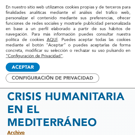
En nuestro sitio web utilizamos cookies propias y de terceros para
Red
finalidades analíticas mediante el análisis del tráfico web,
personalizar el contenido mediante sus preferencias, ofrecer
Acoge
funciones de redes sociales y mostrarle publicidad personalizada
en base a un perfil elaborado a partir de sus hábitos de
navegación. Para más información puedes consultar nuestra
Inicio
»
Actualidad
»
MIGRACIONES Y CRISIS
política de cookies
AQUÍ
. Puedes aceptar todas las cookies
mediante el botón “Aceptar” o puedes aceptarlas de forma
HUMANITARIA EN EL
concreta, modificar su selección o rechazar su uso pulsando en
MEDITERRÁNEO
“Configuración de Privacidad”
.
ACEPTAR
28 agosto, 2019
CONFIGURACIÓN DE PRIVACIDAD
MIGRACIONES Y
CRISIS HUMANITARIA
EN EL
MEDITERRÁNEO
Archivo