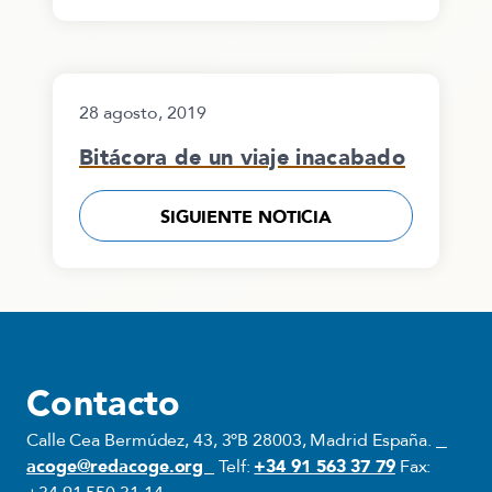
28 agosto, 2019
Bitácora de un viaje inacabado
SIGUIENTE NOTICIA
Contacto
Calle Cea Bermúdez, 43, 3ºB 28003, Madrid España.
acoge@redacoge.org
Telf:
+34 91 563 37 79
Fax: