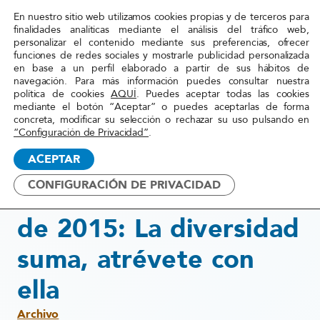
En nuestro sitio web utilizamos cookies propias y de terceros para
Red
finalidades analíticas mediante el análisis del tráfico web,
personalizar el contenido mediante sus preferencias, ofrecer
Acoge
funciones de redes sociales y mostrarle publicidad personalizada
en base a un perfil elaborado a partir de sus hábitos de
navegación. Para más información puedes consultar nuestra
Inicio
»
Actualidad
»
Miércoles, 8 de Julio de 2015:
política de cookies
AQUÍ
. Puedes aceptar todas las cookies
mediante el botón “Aceptar” o puedes aceptarlas de forma
La diversidad suma, atrévete
concreta, modificar su selección o rechazar su uso pulsando en
con ella
“Configuración de Privacidad”
.
ACEPTAR
7 julio, 2015
CONFIGURACIÓN DE PRIVACIDAD
Miércoles, 8 de Julio
de 2015: La diversidad
suma, atrévete con
ella
Archivo