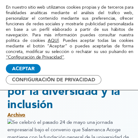
En nuestro sitio web utilizamos cookies propias y de terceros para
Red
finalidades analíticas mediante el análisis del tráfico web,
personalizar el contenido mediante sus preferencias, ofrecer
Acoge
funciones de redes sociales y mostrarle publicidad personalizada
en base a un perfil elaborado a partir de sus hábitos de
navegación. Para más información puedes consultar nuestra
Inicio
»
Actualidad
»
Mesa de experiencias por la
política de cookies
AQUÍ
. Puedes aceptar todas las cookies
mediante el botón “Aceptar” o puedes aceptarlas de forma
diversidad y la inclusión
concreta, modificar su selección o rechazar su uso pulsando en
“Configuración de Privacidad”
.
26 mayo, 2017
ACEPTAR
Mesa de experiencias
CONFIGURACIÓN DE PRIVACIDAD
por la diversidad y la
inclusión
Archivo
Se celebró el pasado 24 de mayo una
jornada
empresarial bajo el convenio que Salamanca Acoge
mantiene con la fundación general de la universidad de