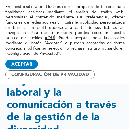
En nuestro sitio web utilizamos cookies propias y de terceros para
Red
finalidades analíticas mediante el análisis del tráfico web,
personalizar el contenido mediante sus preferencias, ofrecer
Acoge
funciones de redes sociales y mostrarle publicidad personalizada
en base a un perfil elaborado a partir de sus hábitos de
navegación. Para más información puedes consultar nuestra
Inicio
»
Actualidad
»
Mejorando el clima laboral y la
política de cookies
AQUÍ
. Puedes aceptar todas las cookies
mediante el botón “Aceptar” o puedes aceptarlas de forma
comunicación a través de la
concreta, modificar su selección o rechazar su uso pulsando en
gestión de la diversidad
“Configuración de Privacidad”
.
ACEPTAR
21 diciembre, 2015
CONFIGURACIÓN DE PRIVACIDAD
Mejorando el clima
laboral y la
comunicación a través
de la gestión de la