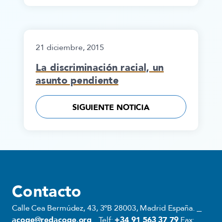
21 diciembre, 2015
La discriminación racial, un
asunto pendiente
SIGUIENTE NOTICIA
Contacto
Calle Cea Bermúdez, 43, 3ºB 28003, Madrid España.
acoge@redacoge.org
Telf:
+34 91 563 37 79
Fax: