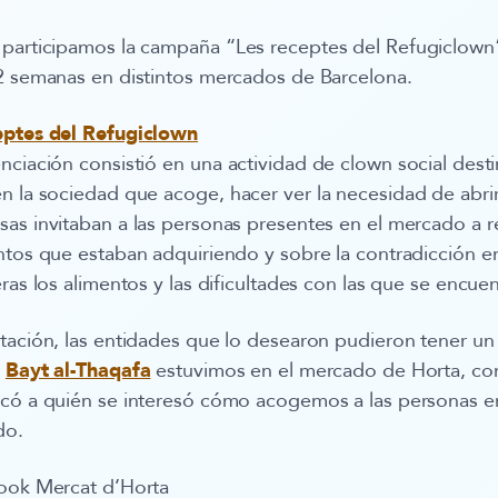
o participamos la campaña
“Les receptes del Refugiclown
 2 semanas en distintos mercados de Barcelona.
eptes del Refugiclown
nciación consistió en una
actividad de clown social dest
en la sociedad que acoge
, hacer ver la necesidad de abrir
as invitaban a las personas presentes en el mercado a re
ntos que estaban adquiriendo y sobre la contradicción ent
ras los alimentos y las dificultades con las que se encue
ntación, las entidades que lo desearon pudieron tener u
.
Bayt al-Thaqafa
estuvimos en el mercado de Horta, con
icó a quién se interesó cómo acogemos a las personas e
do.
book Mercat d’Horta