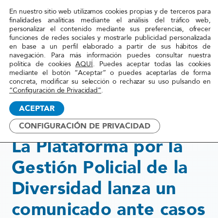
En nuestro sitio web utilizamos cookies propias y de terceros para
Red
finalidades analíticas mediante el análisis del tráfico web,
personalizar el contenido mediante sus preferencias, ofrecer
Acoge
funciones de redes sociales y mostrarle publicidad personalizada
en base a un perfil elaborado a partir de sus hábitos de
navegación. Para más información puedes consultar nuestra
Inicio
»
Actualidad
»
La Plataforma por la Gestión
política de cookies
AQUÍ
. Puedes aceptar todas las cookies
mediante el botón “Aceptar” o puedes aceptarlas de forma
Policial de la Diversidad lanza
concreta, modificar su selección o rechazar su uso pulsando en
un comunicado ante casos de
“Configuración de Privacidad”
.
mala ...
ACEPTAR
CONFIGURACIÓN DE PRIVACIDAD
29 mayo, 2020
La Plataforma por la
Gestión Policial de la
Diversidad lanza un
comunicado ante casos