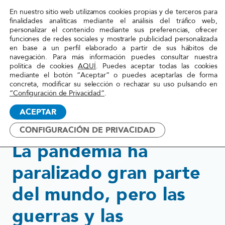
En nuestro sitio web utilizamos cookies propias y de terceros para
Red
finalidades analíticas mediante el análisis del tráfico web,
personalizar el contenido mediante sus preferencias, ofrecer
Acoge
funciones de redes sociales y mostrarle publicidad personalizada
en base a un perfil elaborado a partir de sus hábitos de
navegación. Para más información puedes consultar nuestra
Inicio
»
Actualidad
»
La pandemia ha paralizado
política de cookies
AQUÍ
. Puedes aceptar todas las cookies
mediante el botón “Aceptar” o puedes aceptarlas de forma
gran parte del mundo, pero las
concreta, modificar su selección o rechazar su uso pulsando en
guerras y las persecuciones no
“Configuración de Privacidad”
.
han cesado
ACEPTAR
CONFIGURACIÓN DE PRIVACIDAD
15 junio, 2020
La pandemia ha
paralizado gran parte
del mundo, pero las
guerras y las