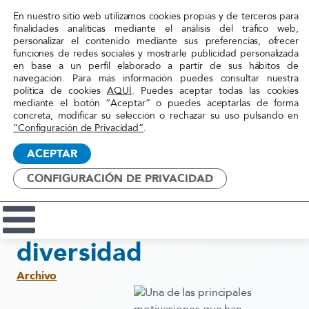
En nuestro sitio web utilizamos cookies propias y de terceros para
finalidades analíticas mediante el análisis del tráfico web,
personalizar el contenido mediante sus preferencias, ofrecer
funciones de redes sociales y mostrarle publicidad personalizada
Inicio
»
Actualidad
»
La Movilidad Forzosa acentúa
en base a un perfil elaborado a partir de sus hábitos de
navegación. Para más información puedes consultar nuestra
la importancia de la atención a
política de cookies
AQUÍ
. Puedes aceptar todas las cookies
la diversidad
mediante el botón “Aceptar” o puedes aceptarlas de forma
Red
concreta, modificar su selección o rechazar su uso pulsando en
Acoge
“Configuración de Privacidad”
.
8 julio, 2015
ACEPTAR
La Movilidad Forzosa
CONFIGURACIÓN DE PRIVACIDAD
acentúa la importancia
de la atención a la
diversidad
Archivo
Una de las principales