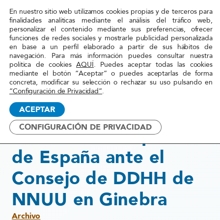
En nuestro sitio web utilizamos cookies propias y de terceros para
Red
finalidades analíticas mediante el análisis del tráfico web,
personalizar el contenido mediante sus preferencias, ofrecer
Acoge
funciones de redes sociales y mostrarle publicidad personalizada
en base a un perfil elaborado a partir de sus hábitos de
navegación. Para más información puedes consultar nuestra
Inicio
»
Actualidad
»
Insuficiente respuesta de
política de cookies
AQUÍ
. Puedes aceptar todas las cookies
mediante el botón “Aceptar” o puedes aceptarlas de forma
España ante el Consejo de
concreta, modificar su selección o rechazar su uso pulsando en
DDHH de NNUU en Ginebra
“Configuración de Privacidad”
.
ACEPTAR
26 junio, 2015
CONFIGURACIÓN DE PRIVACIDAD
Insuficiente respuesta
de España ante el
Consejo de DDHH de
NNUU en Ginebra
Archivo