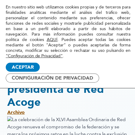
En nuestro sitio web utilizamos cookies propias y de terceros para
Red
finalidades analíticas mediante el análisis del tráfico web,
personalizar el contenido mediante sus preferencias, ofrecer
Acoge
funciones de redes sociales y mostrarle publicidad personalizada
en base a un perfil elaborado a partir de sus hábitos de
navegación. Para más información puedes consultar nuestra
Inicio
»
Actualidad
»
Fina Hernández, nueva
política de cookies
AQUÍ
. Puedes aceptar todas las cookies
mediante el botón “Aceptar” o puedes aceptarlas de forma
presidenta de Red Acoge
concreta, modificar su selección o rechazar su uso pulsando en
“Configuración de Privacidad”
.
2 junio, 2015
ACEPTAR
Fina Hernández, nueva
CONFIGURACIÓN DE PRIVACIDAD
presidenta de Red
Acoge
Archivo
La celebración de la XLVI Asamblea Ordinaria de Red
Acoge renueva el compromiso de la federación y se
marca los próximos retos en la lucha contra la exclusión