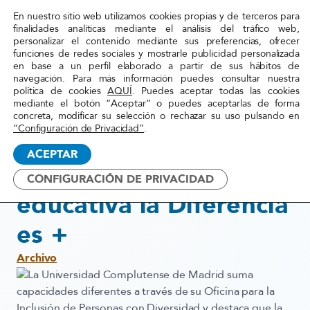
En nuestro sitio web utilizamos cookies propias y de terceros para
Red
finalidades analíticas mediante el análisis del tráfico web,
personalizar el contenido mediante sus preferencias, ofrecer
Acoge
funciones de redes sociales y mostrarle publicidad personalizada
en base a un perfil elaborado a partir de sus hábitos de
navegación. Para más información puedes consultar nuestra
Inicio
»
Actualidad
»
En la atención educativa la
política de cookies
AQUÍ
. Puedes aceptar todas las cookies
mediante el botón “Aceptar” o puedes aceptarlas de forma
Diferencia es +
concreta, modificar su selección o rechazar su uso pulsando en
“Configuración de Privacidad”
.
21 diciembre, 2015
ACEPTAR
En la atención
CONFIGURACIÓN DE PRIVACIDAD
educativa la Diferencia
es +
Archivo
La Universidad Complutense de Madrid suma
capacidades diferentes a través de su Oficina para la
Inclusión de Personas con Diversidad y destaca que la