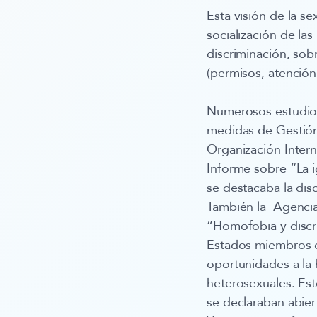
Esta visión de la s
socialización de la
discriminación, sobr
(permisos, atención
Numerosos estudios
medidas de Gestión 
Organización Intern
Informe sobre “La ig
se destacaba la dis
También la Agencia
“Homofobia y discr
Estados miembros de
oportunidades a la
heterosexuales. Es
se declaraban abie