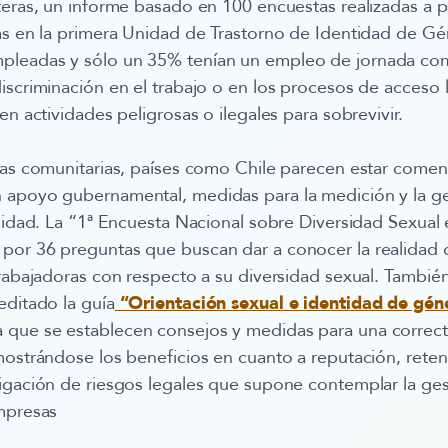
teras, un informe basado en 100 encuestas realizadas a 
as en la primera Unidad de Trastorno de Identidad de G
leadas y sólo un 35% tenían un empleo de jornada com
iscriminación en el trabajo o en los procesos de acceso 
en actividades peligrosas o ilegales para sobrevivir.
ras comunitarias, países como Chile parecen estar come
 apoyo gubernamental, medidas para la medición y la ge
rsidad. La “1ª Encuesta Nacional sobre Diversidad Sexual 
or 36 preguntas que buscan dar a conocer la realidad d
trabajadoras con respecto a su diversidad sexual. Tambié
editado la guía
“Orientación sexual e identidad de gén
a que se establecen consejos y medidas para una correct
mostrándose los beneficios en cuanto a reputación, reten
igación de riesgos legales que supone contemplar la ges
mpresas