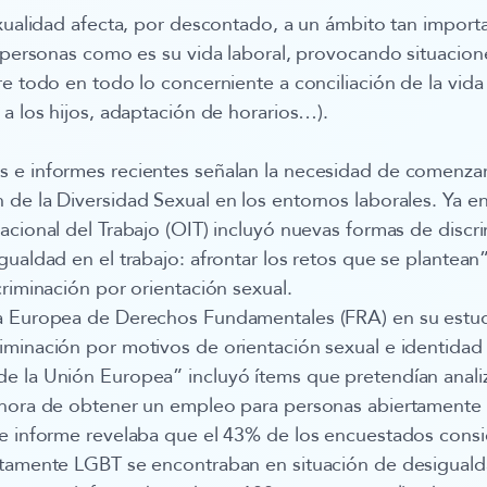
exualidad afecta, por descontado, a un ámbito tan importa
s personas como es su vida laboral, provocando situacion
e todo en todo lo concerniente a conciliación de la vida f
 a los hijos, adaptación de horarios…).
 e informes recientes señalan la necesidad de comenzar
de la Diversidad Sexual en los entornos laborales. Ya en
acional del Trabajo (OIT) incluyó nuevas formas de discri
ualdad en el trabajo: afrontar los retos que se plantean”
criminación por orientación sexual.
 Europea de Derechos Fundamentales (FRA) en su estu
iminación por motivos de orientación sexual e identidad
 la Unión Europea” incluyó ítems que pretendían analiza
 hora de obtener un empleo para personas abiertamente
te informe revelaba que el 43% de los encuestados cons
rtamente LGBT se encontraban en situación de desigualda