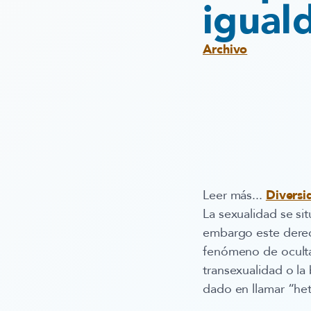
igual
Archivo
Leer más...
Diversi
La sexualidad se si
embargo este derech
fenómeno de oculta
transexualidad o la
dado en llamar “he