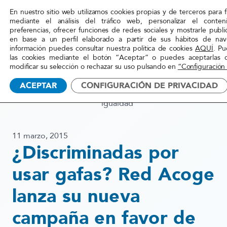
En nuestro sitio web utilizamos cookies propias y de terceros para fi
Red
mediante el análisis del tráfico web, personalizar el conte
preferencias, ofrecer funciones de redes sociales y mostrarle publi
Acoge
en base a un perfil elaborado a partir de sus hábitos de nav
información puedes consultar nuestra política de cookies
AQUÍ
. Pu
las cookies mediante el botón “Aceptar” o puedes aceptarlas 
Inicio
»
Actualidad
»
¿Discriminadas por usar gafas?
modificar su selección o rechazar su uso pulsando en
“Configuración
Red Acoge lanza su nueva
ACEPTAR
CONFIGURACIÓN DE PRIVACIDAD
campaña en favor de la
igualdad
11 marzo, 2015
¿Discriminadas por
usar gafas? Red Acoge
lanza su nueva
campaña en favor de