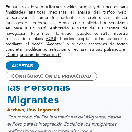
En nuestro sitio web utilizamos cookies propias y de terceros para
Red
finalidades analíticas mediante el análisis del tráfico web,
personalizar el contenido mediante sus preferencias, ofrecer
Acoge
funciones de redes sociales y mostrarle publicidad personalizada
en base a un perfil elaborado a partir de sus hábitos de
navegación. Para más información puedes consultar nuestra
Inicio
»
Actualidad
»
Día Internacional de las
política de cookies
AQUÍ
. Puedes aceptar todas las cookies
mediante el botón “Aceptar” o puedes aceptarlas de forma
Personas Migrantes
concreta, modificar su selección o rechazar su uso pulsando en
“Configuración de Privacidad”
.
18 diciembre, 2021
ACEPTAR
Día Internacional de
CONFIGURACIÓN DE PRIVACIDAD
las Personas
Migrantes
Archivo
,
Uncategorized
Con motivo del Día Internacional del Migrante, desde
el Foro para la Integración Social de los Inmigrantes
reafirmamos nuestro compromiso con el