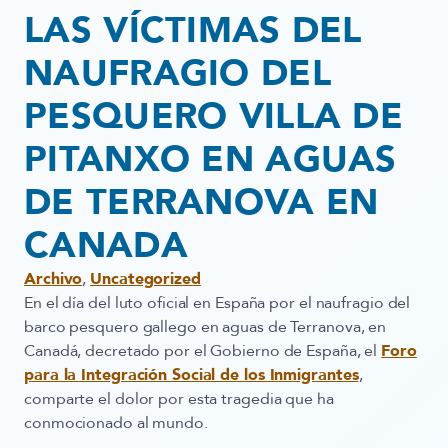
LAS VÍCTIMAS DEL
NAUFRAGIO DEL
PESQUERO VILLA DE
PITANXO EN AGUAS
DE TERRANOVA EN
CANADA
Archivo
,
Uncategorized
En el día del luto oficial en España por el naufragio del
barco pesquero gallego en aguas de Terranova, en
Canadá, decretado por el Gobierno de España, el
Foro
para la Integración Social de los Inmigrantes
,
comparte el dolor por esta tragedia que ha
conmocionado al mundo.