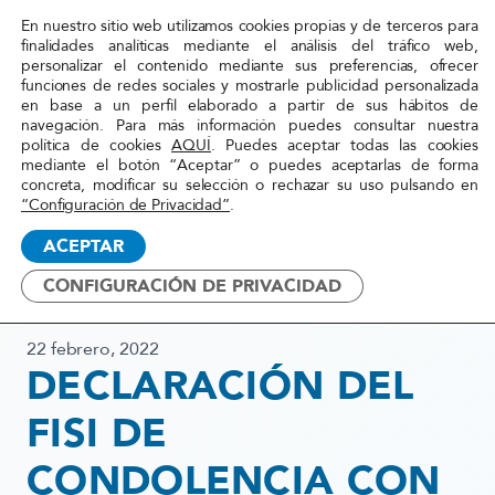
En nuestro sitio web utilizamos cookies propias y de terceros para
Red
finalidades analíticas mediante el análisis del tráfico web,
personalizar el contenido mediante sus preferencias, ofrecer
Acoge
funciones de redes sociales y mostrarle publicidad personalizada
en base a un perfil elaborado a partir de sus hábitos de
navegación. Para más información puedes consultar nuestra
Inicio
»
Actualidad
»
DECLARACIÓN DEL FISI DE
política de cookies
AQUÍ
. Puedes aceptar todas las cookies
mediante el botón “Aceptar” o puedes aceptarlas de forma
CONDOLENCIA CON LAS
concreta, modificar su selección o rechazar su uso pulsando en
VÍCTIMAS DEL NAUFRAGIO
“Configuración de Privacidad”
.
DEL PESQUERO VILLA DE
ACEPTAR
PITANXO EN AGUAS DE
TERRANOVA EN CANADA
CONFIGURACIÓN DE PRIVACIDAD
22 febrero, 2022
DECLARACIÓN DEL
FISI DE
CONDOLENCIA CON