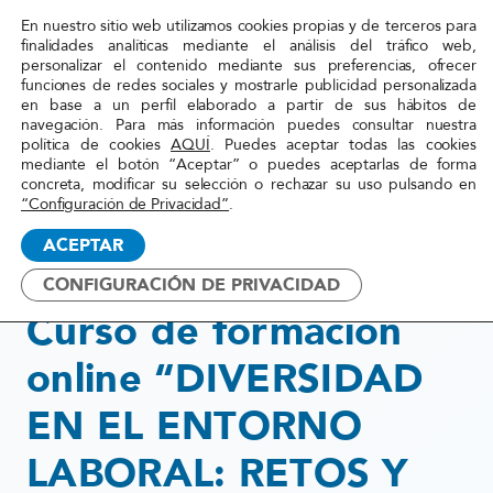
En nuestro sitio web utilizamos cookies propias y de terceros para
Red
finalidades analíticas mediante el análisis del tráfico web,
personalizar el contenido mediante sus preferencias, ofrecer
Acoge
funciones de redes sociales y mostrarle publicidad personalizada
en base a un perfil elaborado a partir de sus hábitos de
navegación. Para más información puedes consultar nuestra
Inicio
»
Actualidad
»
Curso de formación online
política de cookies
AQUÍ
. Puedes aceptar todas las cookies
mediante el botón “Aceptar” o puedes aceptarlas de forma
“DIVERSIDAD EN EL
concreta, modificar su selección o rechazar su uso pulsando en
ENTORNO LABORAL: RETOS Y
“Configuración de Privacidad”
.
OPORTUNIDADES”
ACEPTAR
CONFIGURACIÓN DE PRIVACIDAD
19 mayo, 2015
Curso de formación
online “DIVERSIDAD
EN EL ENTORNO
LABORAL: RETOS Y