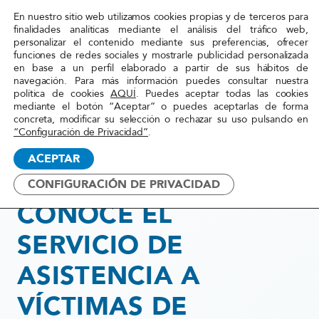
En nuestro sitio web utilizamos cookies propias y de terceros para
Red
finalidades analíticas mediante el análisis del tráfico web,
personalizar el contenido mediante sus preferencias, ofrecer
Acoge
funciones de redes sociales y mostrarle publicidad personalizada
en base a un perfil elaborado a partir de sus hábitos de
navegación. Para más información puedes consultar nuestra
Inicio
»
Actualidad
»
CONOCE EL SERVICIO DE
política de cookies
AQUÍ
. Puedes aceptar todas las cookies
mediante el botón “Aceptar” o puedes aceptarlas de forma
ASISTENCIA A VÍCTIMAS DE
concreta, modificar su selección o rechazar su uso pulsando en
DISCRIMINACIÓN RACIAL O
“Configuración de Privacidad”
.
ÉTNICA
ACEPTAR
CONFIGURACIÓN DE PRIVACIDAD
5 diciembre, 2022
CONOCE EL
SERVICIO DE
ASISTENCIA A
VÍCTIMAS DE