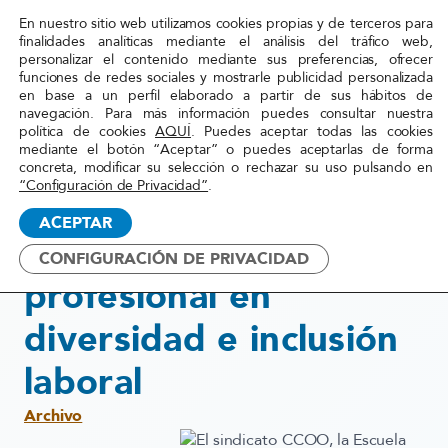
En nuestro sitio web utilizamos cookies propias y de terceros para
Red
finalidades analíticas mediante el análisis del tráfico web,
personalizar el contenido mediante sus preferencias, ofrecer
Acoge
funciones de redes sociales y mostrarle publicidad personalizada
en base a un perfil elaborado a partir de sus hábitos de
navegación. Para más información puedes consultar nuestra
Inicio
»
Actualidad
»
Capacitación profesional en
política de cookies
AQUÍ
. Puedes aceptar todas las cookies
mediante el botón “Aceptar” o puedes aceptarlas de forma
diversidad e inclusión laboral
concreta, modificar su selección o rechazar su uso pulsando en
“Configuración de Privacidad”
.
29 septiembre, 2015
ACEPTAR
Capacitación
CONFIGURACIÓN DE PRIVACIDAD
profesional en
diversidad e inclusión
laboral
Archivo
El sindicato CCOO, la Escuela