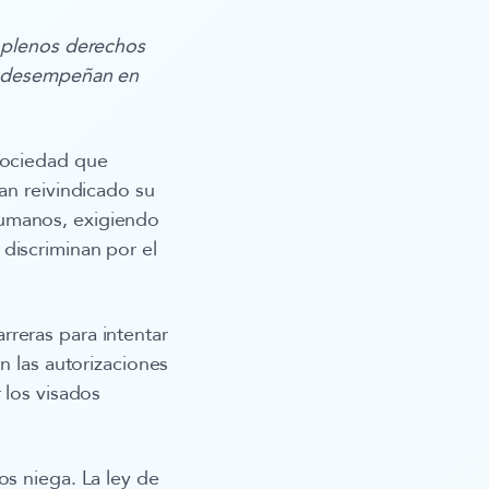
n plenos derechos
ue desempeñan en
 sociedad que
an reivindicado su
humanos, exigiendo
s discriminan por el
reras para intentar
n las autorizaciones
 los visados
os niega. La ley de