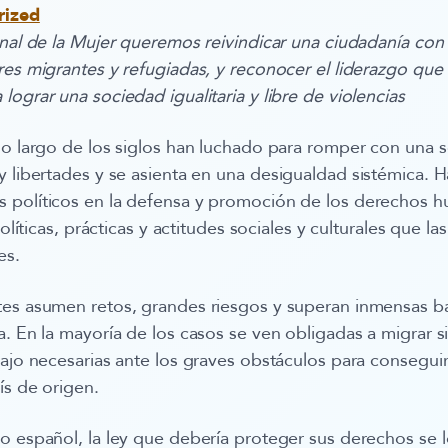
rized
onal de la Mujer queremos reivindicar una ciudadanía co
eres migrantes y refugiadas, y reconocer el liderazgo q
ograr una sociedad igualitaria y libre de violencias
lo largo de los siglos han luchado para romper con una
y libertades y se asienta en una
desigualdad sistémica
. H
 políticos en la defensa y promoción de los derechos 
políticas, prácticas y actitudes sociales y culturales que la
es.
es asumen retos, grandes riesgos y superan inmensas bar
a. En la mayoría de los casos se ven obligadas a migrar si
bajo necesarias ante los graves obstáculos para conseguir
ís de origen.
o español, la ley que debería proteger sus derechos se l