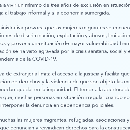
ga a vivir un mínimo de tres años de exclusión en situació
ja al trabajo informal y a la economía sumergida.
ministrativa provoca que las mujeres migrantes se encue
iones de discriminación, explotación y abusos, limitacione
os y provoca una situación de mayor vulnerabilidad fren
uación se ha visto agravada por la crisis sanitaria, social 
andemia de la COVID-19.
 de extranjería limita el acceso a la justicia y facilita que
lación de derechos y la violencia de que son objeto las m
, puedan quedar en la impunidad. El temor a la apertura 
a que, muchas personas en situación irregular cuando so
interponer la denuncia
en dependencia policiales.
muchas las mujeres migrantes, refugiadas, asociaciones y
 que denuncian y reivindican derechos para la construcc