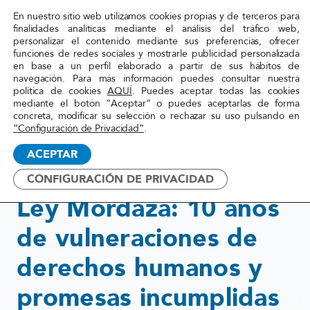
En nuestro sitio web utilizamos cookies propias y de terceros para
Red
finalidades analíticas mediante el análisis del tráfico web,
personalizar el contenido mediante sus preferencias, ofrecer
Acoge
funciones de redes sociales y mostrarle publicidad personalizada
en base a un perfil elaborado a partir de sus hábitos de
navegación. Para más información puedes consultar nuestra
Inicio
»
Actualidad
»
Ley Mordaza: 10 años de
política de cookies
AQUÍ
. Puedes aceptar todas las cookies
mediante el botón “Aceptar” o puedes aceptarlas de forma
vulneraciones de derechos
concreta, modificar su selección o rechazar su uso pulsando en
humanos y promesas
“Configuración de Privacidad”
.
incumplidas
ACEPTAR
CONFIGURACIÓN DE PRIVACIDAD
28 marzo, 2025
Ley Mordaza: 10 años
de vulneraciones de
derechos humanos y
promesas incumplidas